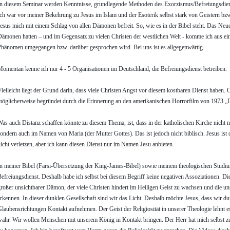
n diesem Seminar werden Kenntnisse, grundlegende Methoden des Exorzismus/Befreiungsdiens
ch war vor meiner Bekehrung zu Jesus im Islam und der Esoterik selbst stark von Geistern b
esus mich mit einem Schlag von allen Dämonen befreit. So, wie es in der Bibel steht. Das Ne
ämonen hatten – und im Gegensatz zu vielen Christen der westlichen Welt - komme ich aus eine
hänomen umgegangen bzw. darüber gesprochen wird. Bei uns ist es allgegenwärtig.
omentan kenne ich nur 4 - 5 Organisationen im Deutschland, die Befreiungsdienst betreiben.
ielleicht liegt der Grund darin, dass viele Christen Angst vor diesem kostbaren Dienst habe
öglicherweise begründet durch die Erinnerung an den amerikanischen Horrorfilm von 1973 „D
as auch Distanz schaffen könnte zu diesem Thema, ist, dass in der katholischen Kirche nich
ondern auch im Namen von Maria (der Mutter Gottes). Das ist jedoch nicht biblisch. Jesus ist 
icht verletzen, aber ich kann diesen Dienst nur im Namen Jesu anbieten.
n meiner Bibel (Farsi-Übersetzung der King-James-Bibel) sowie meinem theologischen Studiu
efreiungsdienst. Deshalb habe ich selbst bei diesem Begriff keine negativen Assoziationen. Die
roßer unsichtbarer Dämon, der viele Christen hindert im Heiligen Geist zu wachsen und die u
rkennen. In dieser dunklen Gesellschaft sind wir das Licht. Deshalb möchte Jesus, dass wir du
laubensrichtungen Kontakt aufnehmen. Der Geist der Religiosität in unserer Theologie lehnt 
ahr. Wir wollen Menschen mit unserem König in Kontakt bringen. Der Herr hat mich selbst zu