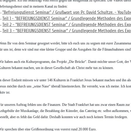
u begegnen. Ich bin beauftragt vom Herrn gegen die Religiosität zu sprechen. Die Videos die
efreiungsdienst sind in meinem Kanal zu finden:
"Befreiungsdienst Seminar" / Grußwort von Pr. David Schultze. - YouTub
1-
Teil 1 - "BEFREIUNGSDIENST Seminar" / Grundlegende Methoden des Exor
2-
Teil 2 - "BEFREIUNGSDIENST Seminar" / Grundlegende Methoden des Exo
3-
Teil 3 - "BEFREIUNGSDIENST Seminar" / Grundlegende Methoden des Exo
4-
enn Ihr von dem Seminar gesegnet werdet, bitte ich euch uns zu segnen mit eurer Zusammenarb
ür uns ist, denn wir sind nur eine kleine Gruppe und die Ausgaben für die Filmaufnahmen sind
ir haben auch ein Kulturprogramm, das Projekt „Die Brücke“. Damit möchte unser Gott, der V
ulturen bekannt machen, um in dieser Gesellschaft als Christ mehr tun zu können.
n dieser Endzeit müssen wir unter 146 Kulturen in Frankfurt Jesus bekannt machen und ihn als 
esus möchte durch uns „seine Nase“ überall hineinstecken. Ihr versteht, was ich meine. Ich ko
ktiv ist.
ür unseren Auftrag fehlen uns die Finanzen. Die Stadt Frankfurt hat uns zwar einen Raum zur 
eihgebühr der Musikanlage, die Bezahlung der Künstler, das Catering etc. selbst aufkommen, wa
estellt, aber es fehlt das Geld dafür. Deshalb konnten wir auch noch keinen Termin festlegen.
ir sprechen über eine Größenordnung von vorerst rund 20.000 Euro.