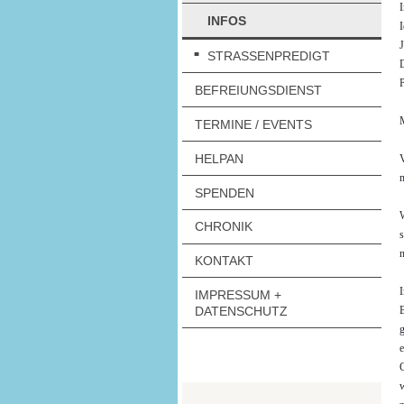
I
INFOS
I
J
STRASSENPREDIGT
D
P
BEFREIUNGSDIENST
M
TERMINE / EVENTS
HELPAN
V
m
SPENDEN
W
CHRONIK
s
n
KONTAKT
I
IMPRESSUM +
B
DATENSCHUTZ
g
e
G
w