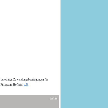
d berechtigt, Zuwendungsbestätigungen für
om Finanzamt Hofheim
a.Ts
.
Login