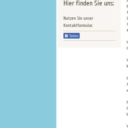
z
Hier finden Sie uns:
B
Nutzen Sie unser
Kontaktformular.
Teilen
W
f
W
K
I
J
a
F
L
b
W