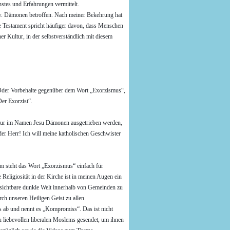
tes und Erfahrungen vermittelt.
zw. Dämonen betroffen. Nach meiner Bekehrung hat
ue Testament spricht häufiger davon, dass Menschen
r Kultur, in der selbstverständlich mit diesem
n. Oder Vorbehalte gegenüber dem Wort „Exorzismus“,
er Exorzist“.
t nur im Namen Jesu Dämonen ausgetrieben werden,
der Herr! Ich will meine katholischen Geschwister
m steht das Wort „Exorzismus“ einfach für
 Religiosität in der Kirche ist in meinen Augen ein
nsichtbare dunkle Welt innerhalb von Gemeinden zu
rch unseren Heiligen Geist zu allen
es ab und nennt es „Kompromiss“. Das ist nicht
 liebevollen liberalen Moslems gesendet, um ihnen