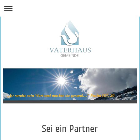
„Er sandte sein Wort und machte sie gesund…“ Psalm 107, 20
Sei ein Partner